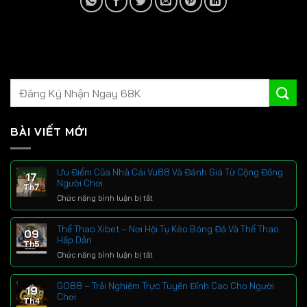
BÀI VIẾT MỚI
Ưu Điểm Của Nhà Cái Vu88 Và Đánh Giá Từ Cộng Đồng
17
Người Chơi
Th7
ở
Chức năng bình luận bị tắt
Ưu
Điểm
Thể Thao Xibet – Nơi Hội Tụ Kèo Bóng Đá Và Thể Thao
09
Của
Hấp Dẫn
Th5
Nhà
ở
Chức năng bình luận bị tắt
Cái
Thể
Vu88
Thao
Và
GO88 – Trải Nghiệm Trực Tuyến Đỉnh Cao Cho Người
19
Xibet
Đánh
Chơi
Th4
–
Giá