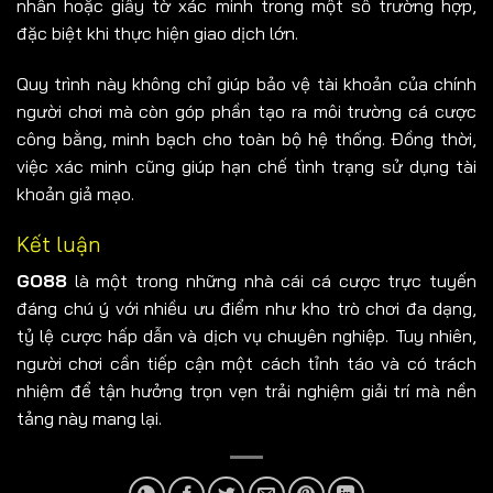
nhân hoặc giấy tờ xác minh trong một số trường hợp,
đặc biệt khi thực hiện giao dịch lớn.
Quy trình này không chỉ giúp bảo vệ tài khoản của chính
người chơi mà còn góp phần tạo ra môi trường cá cược
công bằng, minh bạch cho toàn bộ hệ thống. Đồng thời,
việc xác minh cũng giúp hạn chế tình trạng sử dụng tài
khoản giả mạo.
Kết luận
GO88
là một trong những nhà cái cá cược trực tuyến
đáng chú ý với nhiều ưu điểm như kho trò chơi đa dạng,
tỷ lệ cược hấp dẫn và dịch vụ chuyên nghiệp. Tuy nhiên,
người chơi cần tiếp cận một cách tỉnh táo và có trách
nhiệm để tận hưởng trọn vẹn trải nghiệm giải trí mà nền
tảng này mang lại.