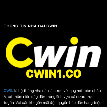
Chơi
Giới
Giải
Game
Trí
Hấp
Dẫn
Đang
THÔNG TIN NHÀ CÁI CWIN
Làm
Mưa
Làm
Gió
CWIN
là hệ thống nhà cái cá cược với quy mô toàn châu
Á, có thâm niên dày dặn trong lĩnh vực cá cược trực
tuyến. Với các khuyến mãi độc quyền hấp dẫn hàng triệu