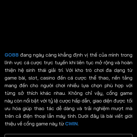
GO88
đang ngày càng khẳng định vị thế của mình trong
lĩnh vực cá cược trực tuyến khi liên tục mở rộng và hoàn
thiện hệ sinh thái giải trí. Với kho trò chơi đa dạng từ
game bài, slot, casino đến cá cược thể thao, nền tảng
mang đến cho người chơi nhiều lựa chọn phù hợp với
từng sở thích khác nhau. Không chỉ vậy, cổng game
này còn nổi bật với tỷ lệ cược hấp dẫn, giao diện được tối
ưu hóa giúp thao tác dễ dàng và trải nghiệm mượt mà
trên cả điện thoại lẫn máy tính. Dưới đây là bài viết giới
thiệu về cổng game này từ
CWIN
.