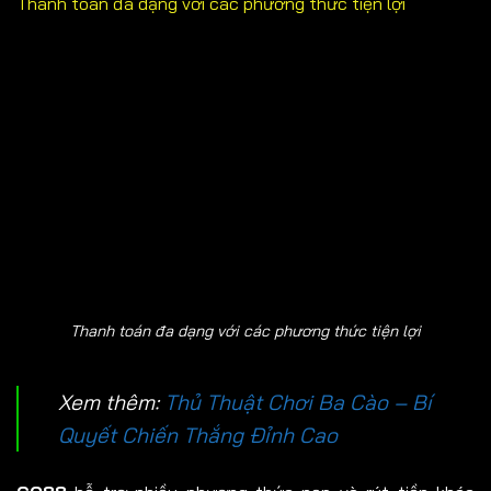
Thanh toán đa dạng với các phương thức tiện lợi
Thanh toán đa dạng với các phương thức tiện lợi
Xem thêm:
Thủ Thuật Chơi Ba Cào – Bí
Quyết Chiến Thắng Đỉnh Cao