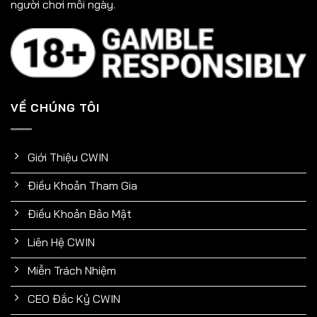
người chơi mỗi ngày.
VỀ CHÚNG TÔI
Giới Thiệu CWIN
Điều Khoản Tham Gia
Điều Khoản Bảo Mật
Liên Hệ CWIN
Miễn Trách Nhiệm
CEO Đắc Kỷ CWIN