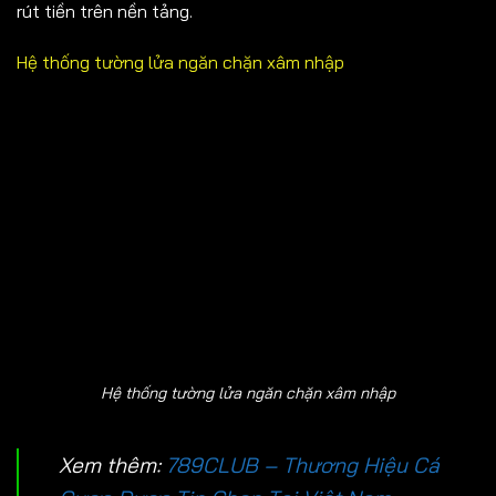
rút tiền trên nền tảng.
Hệ thống tường lửa ngăn chặn xâm nhập
Hệ thống tường lửa ngăn chặn xâm nhập
Xem thêm:
789CLUB – Thương Hiệu Cá