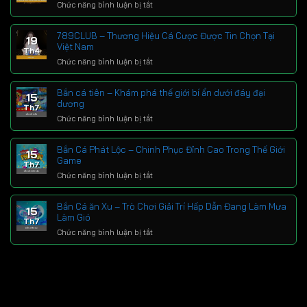
ở
Chức năng bình luận bị tắt
Nơi
Từ
GO88
Hội
Cộng
–
Tụ
Đồng
789CLUB – Thương Hiệu Cá Cược Được Tin Chọn Tại
19
Trải
Kèo
Người
Việt Nam
Th4
Nghiệm
Bóng
Chơi
ở
Chức năng bình luận bị tắt
Trực
Đá
789CLUB
Tuyến
Và
–
Đỉnh
Thể
Bắn cá tiên – Khám phá thế giới bí ẩn dưới đáy đại
15
Thương
Cao
Thao
dương
Th7
Hiệu
Cho
Hấp
ở
Chức năng bình luận bị tắt
Cá
Người
Dẫn
Bắn
Cược
Chơi
cá
Được
Bắn Cá Phát Lộc – Chinh Phục Đỉnh Cao Trong Thế Giới
15
tiên
Tin
Game
Th7
–
Chọn
ở
Chức năng bình luận bị tắt
Khám
Tại
Bắn
phá
Việt
Cá
thế
Nam
Bắn Cá ăn Xu – Trò Chơi Giải Trí Hấp Dẫn Đang Làm Mưa
15
Phát
giới
Làm Gió
Th7
Lộc
bí
ở
Chức năng bình luận bị tắt
–
ẩn
Bắn
Chinh
dưới
Cá
Phục
đáy
ăn
Đỉnh
đại
Xu
Cao
dương
–
Trong
Trò
Thế