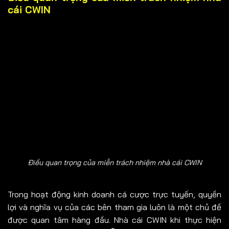
cái CWIN
Điều quan trọng của miễn trách nhiệm nhà cái CWIN
Trong hoạt động kinh doanh cá cược trực tuyến, quyền
lợi và nghĩa vụ của các bên tham gia luôn là một chủ đề
được quan tâm hàng đầu. Nhà cái CWIN khi thực hiện