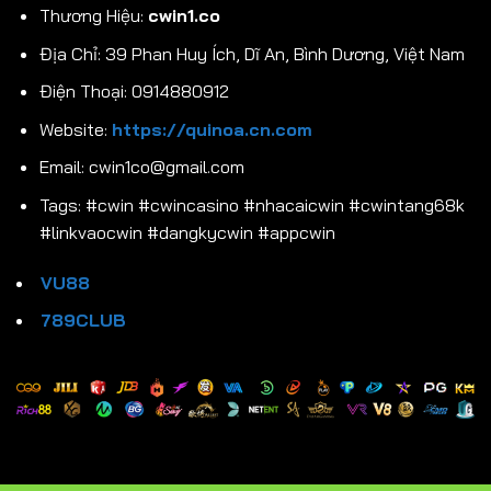
Thương Hiệu:
cwin1.co
Địa Chỉ: 39 Phan Huy Ích, Dĩ An, Bình Dương, Việt Nam
Điện Thoại: 0914880912
Website:
https://quinoa.cn.com
Email:
cwin1co@gmail.com
Tags: #cwin #cwincasino #nhacaicwin #cwintang68k
#linkvaocwin #dangkycwin #appcwin
VU88
789CLUB