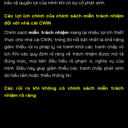
bảo vệ quyền lợi của mình khi có sự cố phát sinh.
Các lợi ích chính của chính sách miễn trách nhiệm
đối với nhà cái CWIN
Chính sách
miễn trách nhiệm
mang lại nhiều lợi ích thiết
thực cho nhà cái CWIN, trong đó nổi bật nhất là khả năng
giảm thiểu rủi ro pháp lý và tránh khỏi các tranh chấp vô
ích. Khi các quy định rõ ràng về trách nhiệm được mô tả
đúng mức, mọi bên đều hiểu rõ phạm vi, nghĩa vụ của
mình. Điều này giúp giảm thiểu các tranh chấp phát sinh
do hiểu lầm hoặc thiếu thông tin.
Các rủi ro khi không có chính sách miễn trách
nhiệm rõ ràng