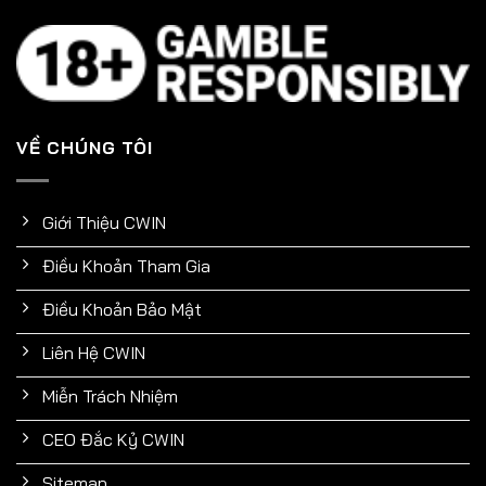
VỀ CHÚNG TÔI
Giới Thiệu CWIN
Điều Khoản Tham Gia
Điều Khoản Bảo Mật
Liên Hệ CWIN
Miễn Trách Nhiệm
CEO Đắc Kỷ CWIN
Sitemap